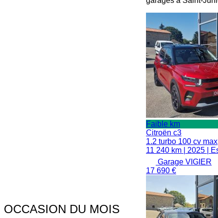
garages à Saint-Juni
Faible km
Citroën
c3
1.2 turbo 100 cv max
11 240 km
|
2025
|
E
Garage VIGIER
17 690 €
OCCASION DU MOIS