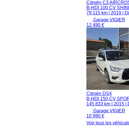
Citroën
C3 AIRCRO
B-HDI 100 CV SHIN
79 115 km
|
2019
|
D
Garage VIGIER
12 490 €
Citroën
DS4
B-HDI 150 CV SPO
145 833 km
|
2015
|
Garage VIGIER
10 990 €
Voir tous les véhicu